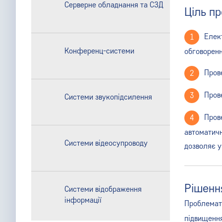
Серверне обладнання та СЗД
Ціль п
Елек
Конференц-системи
обговоренн
Пров
Пров
Системи звукопідсилення
Пров
автоматичн
Системи відеосупроводу
дозволяє у
Рішенн
Системи відображення
інформації
Проблемати
підвищення