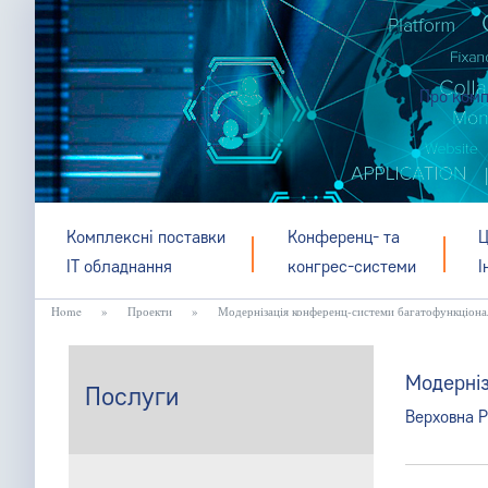
Про комп
Комплексні поставки
Конференц- та
Ц
IT обладнання
конгрес-системи
І
Home
»
Проекти
»
Модернізація конференц-системи багатофункціона
Модерні
Послуги
Верховна Р