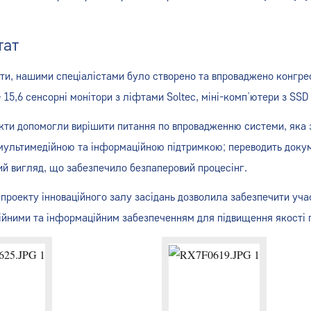
тат
оти, нашими спеціалістами було створено та впроваджено конгре
– 15,6 сенсорні монітори з ліфтами Soltec, міні-комп’ютери з SS
кти допомогли вирішити питання по впровадженню системи, яка за
ультимедійною та інформаційною підтримкою; переводить докум
й вигляд, що забезпечило безпаперовий процесінг.
 проекту інноваційного залу засідань дозволила забезпечити уч
йними та інформаційним забезпеченням для підвищення якості 