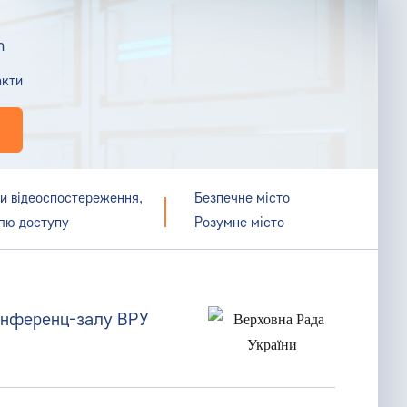
m
акти
и відеоспостереження,
Безпечне місто
лю доступу
Розумне місто
онференц-залу ВРУ