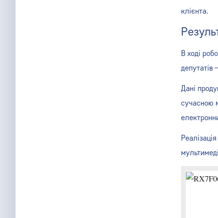
клієнта.
Резуль
В ході роб
депутатів 
Дані проду
сучасною м
електронни
Реалізація
мультимеді