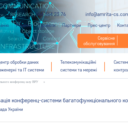
044 364 23 76
info@amrita-cs.co
анію
Рішення
Проекти
Партнери
Прес-центр
Конт
Сервісне
обслуговування
ентр обробки даних
Телекомунікаційні
Систем
нженерні та ІТ системи
системи та мережі
контро
льного конференц-залу ВРУ
»
зація конференц-системи багатофункціонального к
ада України