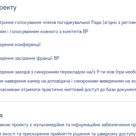
роекту
тронне голосування членів погоджувальної Ради (згідно з реглам
ям і голосуванням кожного з комітетів ВР
едення конференції
едення засідання фракції ВР
едення заходів з синхронним перекладом на/з 9-ти мов (при необ
е наведення камер на доповідача і синхронним виведенням на зов
часникам отримати практично миттєвий доступ до бази документі
я
кою проекту є мультимедійне та інформаційне забезпечення пр
 якості та прискорення прийняття рішення та швидкому доступу д