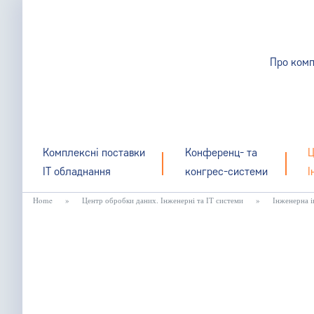
Про комп
Комплексні поставки
Конференц- та
Ц
IT обладнання
конгрес-системи
І
Home
»
Центр обробки даних. Інженерні та ІТ системи
»
Інженерна 