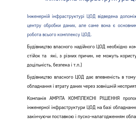
Інженерній інфраструктурі ЦОД відведена допомі
центру обробки даних, але саме вона є основн
робота всього комплексу ЦОД.
Будівництво власного надійного ЦОД необхідно ко
стійок та які, з різних причин, не можуть корис
доцільність, безпека і т.п.)
Будівництво власного ЦОД дає впевненість в тому
обладнання і втрату даних через зовнішній несприя
Компанія АМРІТА КОМПЛЕКСНІ РІШЕННЯ пропон
інженерної інфраструктури ЦОД на базі обладнання
закінчуючи поставкою і пуско-налагодженням обла