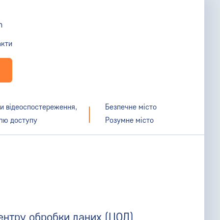
m
акти
и відеоспостереження,
Безпечне місто
лю доступу
Розумне місто
ентру обробки даних (ЦОД)