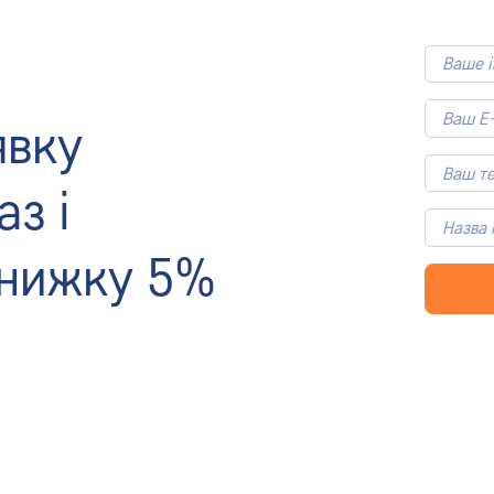
явку
аз і
знижку 5%