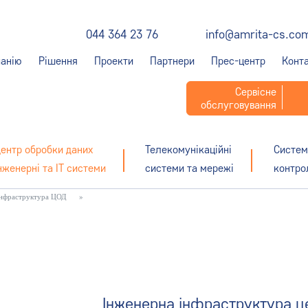
044 364 23 76
info@amrita-cs.co
анію
Рішення
Проекти
Партнери
Прес-центр
Конт
Сервісне
обслуговування
ентр обробки даних
Телекомунікаційні
Систем
нженерні та ІТ системи
системи та мережі
контро
інфраструктура ЦОД
»
Інженерна інфраструктура ц