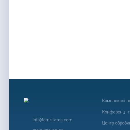
Приєднайтес
задоволених 
Комплексні п
Конференц- т
info@amrita-cs.com
Центр обробки