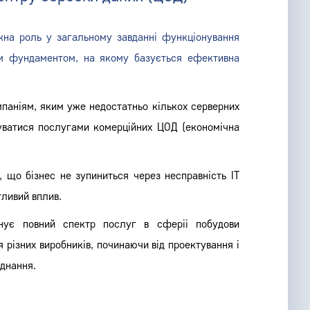
жна роль у загальному завданні функціонування
им фундаментом, на якому базується ефективна
мпаніям, яким уже недостатньо кількох серверних
туватися послугами комерційних ЦОД (економічна
, що бізнес не зупиниться через несправність ІТ
тливий вплив.
ує повний спектр послуг в сферіі побудови
 різних виробників, починаючи від проектування і
днання.