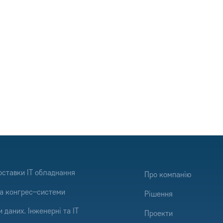
я до наших
клієнтів
оставки IT обладнання
Про компанію
а конгрес–системи
Рішення
 даних. Інженерні та ІТ
Проекти