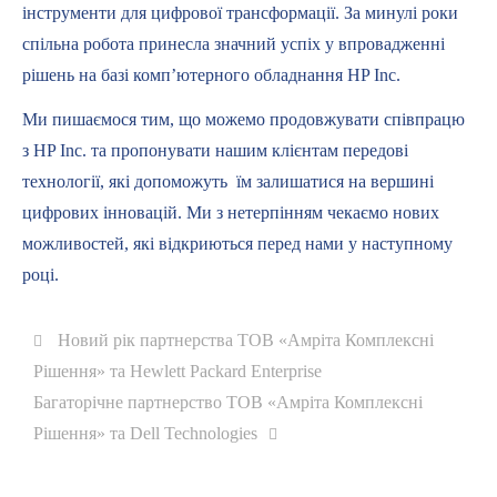
інструменти для цифрової трансформації. За минулі роки
спільна робота принесла значний успіх у впровадженні
рішень на базі комп’ютерного обладнання HP Inc.
Ми пишаємося тим, що можемо продовжувати співпрацю
з HP Inc. та пропонувати нашим клієнтам передові
технології, які допоможуть їм залишатися на вершині
цифрових інновацій. Ми з нетерпінням чекаємо нових
можливостей, які відкриються перед нами у наступному
році.
Навигация
Новий рік партнерства ТОВ «Амріта Комплексні
Предыдущая
Рішення» та Hewlett Packard Enterprise
по
запись:
Следующая
Багаторічне партнерство ТОВ «Амріта Комплексні
запись:
записям
Рішення» та Dell Technologies