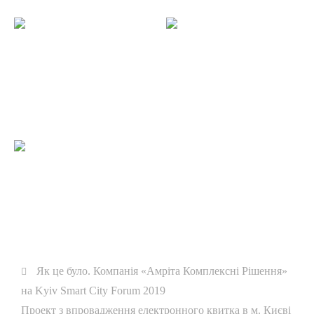
Навигация
Як це було. Компанія «Амріта Комплексні Рішення»
Предыдущая
на Kyiv Smart City Forum 2019
по
запись:
Следующая
Проект з впровадження електронного квитка в м. Києві