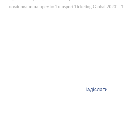
запись:
записям
номіновано на премію Transport Ticketing Global 2020!
Залиште свій e-mail
та отримуйте найсвіжіші новини
першим