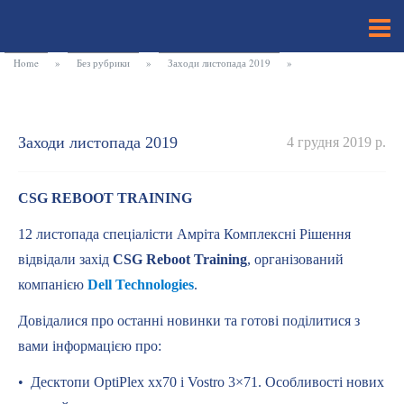
Home
»
Без рубрики
»
Заходи листопада 2019
»
Заходи листопада 2019
4 грудня 2019 р.
СSG REBOOT TRAINING
12 листопада спеціалісти Амріта Комплексні Рішення
відвідали захід
CSG Reboot Training
, організований
компанією
Dell Technologies
.
Довідалися про останні новинки та готові поділитися з
вами інформацією про:
• Десктопи OptiPlex xx70 і Vostro 3×71. Особливості нових