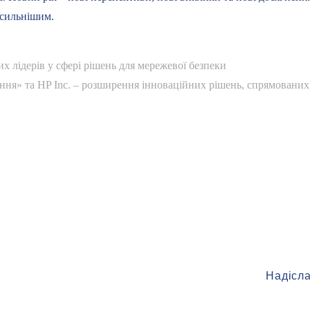
 сильнішим.
вих лідерів у сфері рішень для мережевої безпеки
я» та HP Inc. – розширення інноваційних рішень, спрямованих н
Залиште свій e-mail
та отримуйте найсвіжіші новини першим