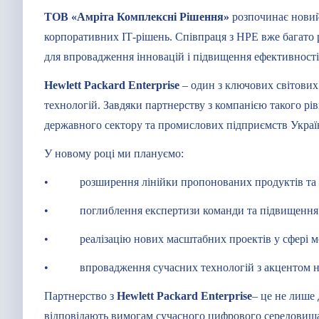
ТОВ «Амріта Комплексні Рішення»
розпочинає новий 
корпоративних ІТ-рішень. Співпраця з HPE вже багато 
для впровадження інновацій і підвищення ефективності
Hewlett Packard Enterprise
– один з ключових світових
технологій. Завдяки партнерству з компанією такого рі
державного сектору та промислових підприємств Украї
У новому році ми плануємо:
• розширення лінійки пропонованих продуктів та с
• поглиблення експертизи команди та підвищення спе
• реалізацію нових масштабних проектів у сфері мод
• впровадження сучасних технологій з акцентом на пр
Партнерство з
Hewlett Packard Enterprise
– це не лише 
відповідають вимогам сучасного цифрового середовища.