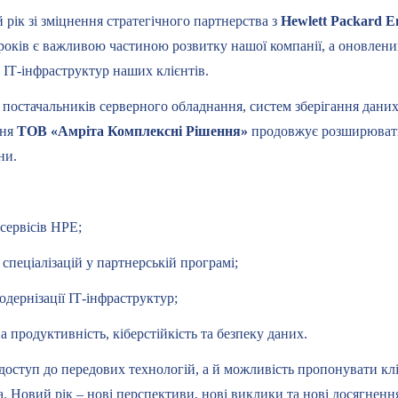
рік зі зміцнення стратегічного партнерства з
Hewlett Packard E
років є важливою частиною розвитку нашої компанії, а оновлен
 ІТ-інфраструктур наших клієнтів.
 постачальників серверного обладнання, систем зберігання даних
вня
ТОВ «Амріта Комплексні Рішення»
продовжує розширювати 
ни.
ервісів HPE;
ціалізацій у партнерській програмі;
ернізації ІТ-інфраструктур;
одуктивність, кіберстійкість та безпеку даних.
доступ до передових технологій, а й можливість пропонувати клі
 Новий рік – нові перспективи, нові виклики та нові досягнення