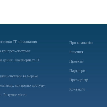
оставки IT обладнання
Про компанію
а конгрес–системи
Рішення
 даних. Інженерні та ІТ
Проекти
Партнери
ійні системи та мережі
Прес-центр
онагляду, контролю доступу
Контакти
о. Розумне місто