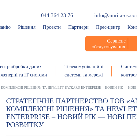
044 364 23 76
info@amrita-cs.c
панію
Рішення
Проекти
Партнери
Прес-центр
Кон
Сервісне
обслуговування
ентр обробки даних
Телекомунікаційні
Систем
нженерні та ІТ системи
системи та мережі
контро
 КОМПЛЕКСНІ РІШЕННЯ» ТА HEWLETT PACKARD ENTERPRISE – НОВИЙ РІК — НОВ
СТРАТЕГІЧНЕ ПАРТНЕРСТВО ТОВ «А
КОМПЛЕКСНІ РІШЕННЯ» ТА HEWLET
ENTERPRISE – НОВИЙ РІК — НОВІ 
РОЗВИТКУ