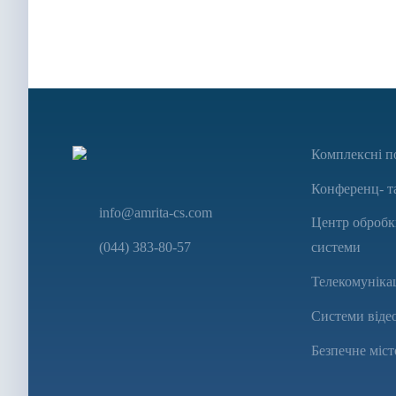
Комплексні п
Конференц- т
info@amrita-cs.com
Центр обробки
(044) 383-80-57
системи
Телекомунікац
Системи віде
Безпечне міст