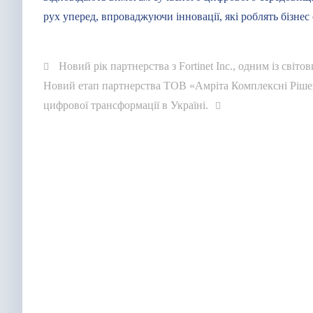
рух уперед, впроваджуючи інновації, які роблять бізнес
Навигация
Новий рік партнерства з Fortinet Inc., одним із світо
Предыдущая
Следующая
Новий етап партнерства ТОВ «Амріта Комплексні Рішенн
по
запись:
запись:
цифрової трансформації в Україні.
записям